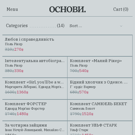
Menu
Cart (
0
)
Categories
(14)
Sort …
.......................................................
Любов і справедливість
Preorder
Поль Рікер
320
270
₴
₴
Інтелектуальна автобіографія
Комплект «Малий Рікер»
Preorder
Preorder
Поль Рікер
Поль Рікер
380
330
700
540
₴
₴
₴
₴
Комплект «Girl, you’ll be a woman soon»
Бідний хлопчик з Оденсе. Андерсен. Казка його життя
Preorder
Маргарита Ліберакі, Едвард Морґан Форстер
Гʼєрдіс Вармер
1600
1360
680
570
₴
₴
₴
₴
Комплект ФОРСТЕР
Комплект САМЮЕЛЬ БЕКЕТ
Едвард Морґан Форстер
Самюель Бекет
1740
1480
1790
1520
₴
₴
₴
₴
За чотирма зайцями
Комплект УЛЬФ СТАРК
Іван Нечуй-Левицький, Михайло Старицький
Ульф Старк