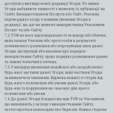
доступні у вигляді нової редакції Угоди. Усі зміни
Угоди набувають чинності з моменту їх публікації на
Сайті. Використовуючи Послуги або Сайт, Учасник
підтверджує згоду з новими умовами Угоди в
редакції, що діє на момент використання Учасником
Послуг та/або Сайту.
7.2. ТОВ не несе відповідальності за шкоду або збитки,
яких зазнав Учасник або треті особи в результаті
помилкового розуміння або нерозуміння умов даної
Угоди, інструкцій або вказівок про порядок
використання Сайту, щодо порядку розміщення даних
та інших технічних питань.
7.3. У випадку визнання недійсної або нездійсненої
будь-якої частини даної Угоди, інші частини Угоди
залишаються чинними. Відмова кожної зі сторін від
будь-якого положення або умови даної Угоди, або
будь-яке їх порушення не скасовує дію цього
положення або умови.
7.4. До даної Угоди й відносин між ТОВ та Учасником,
що виникають у зв’язку з використанням Сайту,
застосовується законодавство України. Кожна сторона