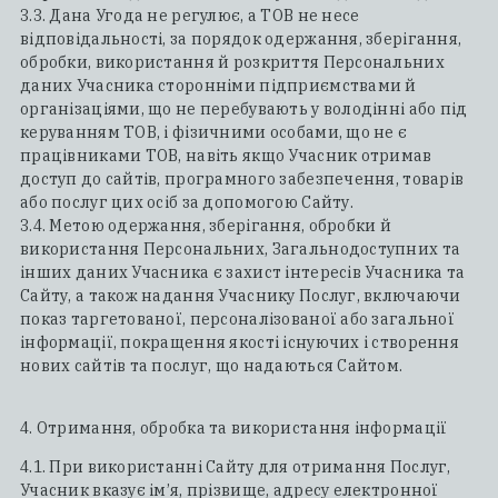
3.3. Дана Угода не регулює, а ТОВ не несе
відповідальності, за порядок одержання, зберігання,
обробки, використання й розкриття Персональних
даних Учасника сторонніми підприємствами й
організаціями, що не перебувають у володінні або під
керуванням ТОВ, і фізичними особами, що не є
працівниками ТОВ, навіть якщо Учасник отримав
доступ до сайтів, програмного забезпечення, товарів
або послуг цих осіб за допомогою Сайту.
3.4. Метою одержання, зберігання, обробки й
використання Персональних, Загальнодоступних та
інших даних Учасника є захист інтересів Учасника та
Сайту, а також надання Учаснику Послуг, включаючи
показ таргетованої, персоналізованої або загальної
інформації, покращення якості існуючих і створення
нових сайтів та послуг, що надаються Сайтом.
4. Отримання, обробка та використання інформації
4.1. При використанні Сайту для отримання Послуг,
Учасник вказує ім’я, прізвище, адресу електронної