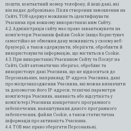
пошти, контактний номер телефону, й інші дані, які
він надає добровільно. Після створення замовлення на
Сайті, ТОВ одержує можливість ідентифікувати
Учасника при кожному використанні ним Сайту.
4.2. Адміністрація сайту має право завантажувати на
комп’ютери Учасників файли Сookie (якщо Користувач
самостійно не обмежив дану можливість у своєму веб-
браузері), а також одержувати, зберігати, обробляти й
використовувати інформацію, що міститься в Сookie.
4.3. При використанні Учасником Сайту та Послуг на
Сайті, Сайт автоматично зберігає, обробляє та
використовує дані Учасника, що не відносяться до
Персональних, наприклад: IP-адреса Учасника, дані
про місцезнаходження Учасника, які можна визначити
за допомогою його IP-адреси, технічні параметри
комп’ютера Учасника, наявність або відсутність у
комп’ютері Учасника конкретного програмного
забезпечення, налаштування даного програмного
забезпечення, файли Сookie, а також статистична
інформація про активність Учасника.
4.4. ТОВ має право зберігати Персональні,