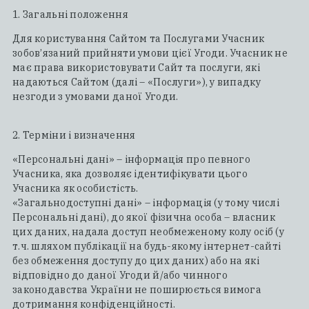
1. Загальні положення
Для користування Сайтом та Послугами Учасник
зобов’язаний прийняти умови цієї Угоди. Учасник не
має права використовувати Сайт та послуги, які
надаються Сайтом (далі – «Послуги»), у випадку
незгоди з умовами даної Угоди.
2. Терміни і визначення
«Персональні дані» – інформація про певного
Учасника, яка дозволяє ідентифікувати цього
Учасника як особистість.
«Загальнодоступні дані» – інформація (у тому числі
Персональні дані), до якої фізична особа – власник
цих даних, надала доступ необмеженому колу осіб (у
т.ч. шляхом публікації на будь-якому інтернет-сайті
без обмеження доступу до цих даних) або на які
відповідно до даної Угоди й/або чинного
законодавства України не поширюється вимога
дотримання конфіденційності.