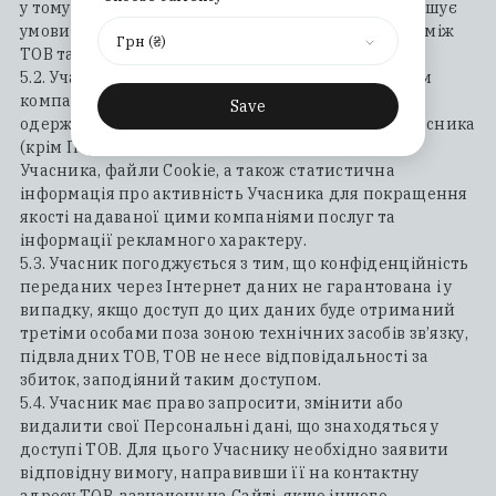
у тому випадку, якщо на думку ТОВ, Учасник порушує
умови даної Угоди та/або інших договорів і угод між
Грн (₴)
ТОВ та Учасником.
5.2. Учасник дозволяє ТОВ надавати дозвіл іншим
компаніям, з якими ТОВ уклала відповідні угоди,
Save
одержувати, зберігати та обробляти дані про Учасника
(крім Персональних даних), такі як IP-адреса
Учасника, файли Сookie, а також статистична
інформація про активність Учасника для покращення
якості надаваної цими компаніями послуг та
інформації рекламного характеру.
5.3. Учасник погоджується з тим, що конфіденційність
переданих через Інтернет даних не гарантована і у
випадку, якщо доступ до цих даних буде отриманий
третіми особами поза зоною технічних засобів зв’язку,
підвладних ТОВ, ТОВ не несе відповідальності за
збиток, заподіяний таким доступом.
5.4. Учасник має право запросити, змінити або
видалити свої Персональні дані, що знаходяться у
доступі ТОВ. Для цього Учаснику необхідно заявити
відповідну вимогу, направивши її на контактну