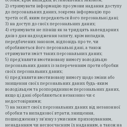
особам, крім випадків, встановлених законом;
2) отримувати інформацію про умови надання доступу
до персональних даних, зокрема інформацію про
третіх осіб, яким передаються його персональні дані;
3) на доступ до своїх персональних даних;
4) отримувати не пізніш як за тридцять календарних
днів з дня надходження запиту, крім випадків,
передбачених законом, відповідь про те, чи
обробляються його персональні дані, а також
отримувати зміст таких персональних даних;
5) пред’являти вмотивовану вимогу володільцю
персональних даних із запереченням проти обробки
своїх персональних даних;
6) пред’являти вмотивовану вимогу щодо зміни або
знищення своїх персональних даних будь-яким
володільцем та розпорядником персональних даних,
якщо ці дані обробляються незаконно чи є
недостовірними;
7) на захист своїх персональних даних від незаконної
обробки та випадкової втрати, знищення,
пошкодження у зв’язку з умисним приховуванням,
ненаданням чи несвоєчасним їх наданням, а також на