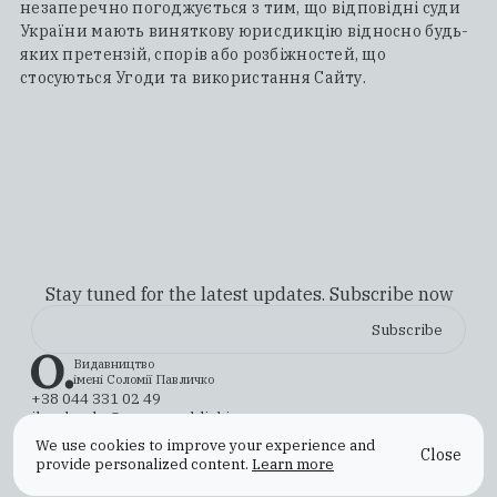
незаперечно погоджується з тим, що відповідні суди
України мають виняткову юрисдикцію відносно будь-
яких претензій, спорів або розбіжностей, що
стосуються Угоди та використання Сайту.
Stay tuned for the latest updates. Subscribe now
Видавництво
імені Соломії Павличко
+38 044 331 02 49
ilovebooks@osnovypublishing.com
Instagram
YouTube
X (Twitter)
TikTok
Facebook
We use cookies to improve your experience and
Close
Payment & Shipping
Returns & Exchanges
Offer Agreement
provide personalized content.
Learn more
Privacy Policy