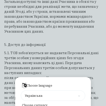
Загальнодоступні та інші дані Учасника в обсязі та у
строки необхідні для реалізації мети, що зазначена у
даній Угоді, або у строки, встановлені чинним
законодавством України, нормами міжнародного
права, або законодавством країни проживання або
перебування Учасника, або до моменту видалення
Учасником цих даних.
5. Доступ до інформації
5.1. ТОВ зобов’язується не надавати Персональні дані
третім особам у комерційних цілях без згоди
Учасника, якому належать ці дані. Передача
Персональних даних третім особам допускається у
наступних випадках:
після одержання згоди Учасника, якому належить
дана інформація;
Choose language
при необхідності передачі Персональних даних з
метою виконання замовлення або запиту Учасника;
Українська
за обґрунтованими запитами державних органів, що
мають право одержувати такі дані;
Choose currency