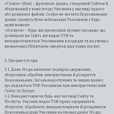
«Cookie» (Кукі) – фрагмент даних, створений Сайтом й
збережений у комп’ютері Учасника у вигляді одного
або декількох файлів. Cookie не містять Персональних
даних і можуть бути заблоковані Учасником у будь-
який момент.
«Послуги» – будь-які пропозиції купівлі-продажу, що
розміщені на Сайті, які надає ТОВ та
використовуються Учасниками в порядку та на умовах,
визначених Публічною офертою для таких послуг.
3. Предмет угоди
3.1. Дана Угода визначає порядок одержання,
зберігання, обробки, використання й розкриття
Персональних, Загальнодоступних та інших даних,
що надаються ТОВ Учасником при використанні ним
Сайту та Послуг.
3.2. Використовуючи будь-яку частину Сайту та
Послуги, Учасник надає ТОВ право одержувати,
зберігати, обробляти, використовувати й розкривати
Персональні дані Учасника на умовах даної Угоди.