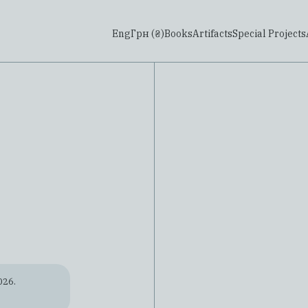
Eng
Грн (₴)
Books
Artifacts
Special Projects
026.