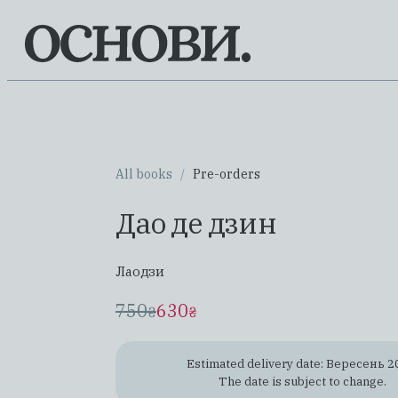
All books
/
Pre-orders
Дао де дзин
Лаодзи
750
630
₴
₴
Estimated delivery date: Вересень 2
The date is subject to change.