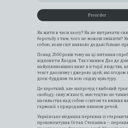
Preorder
Як жити в часи хаосу? Як не витрачати си
боротьбу з тим, чого не можеш змінити? 
собою, коли світ навколо дедалі більше п
Понад 2500 років тому на ці питання спро
відповісти Лаодзи. Так з’явився Дао де дз
найупливовіших книг в історії людства, 
текст даосизму і джерело ідей, які згодом
дзен-буддизм та всю східну культуру.
Це короткий, але напрочуд глибокий трак
свободу, силу м’якості, мистецтво не чини
насильства над собою і світом та вміння ж
гармонії з природним плином речей.
Українське видання переклав зі старокита
прокоментував Остап Степанюк — перекла