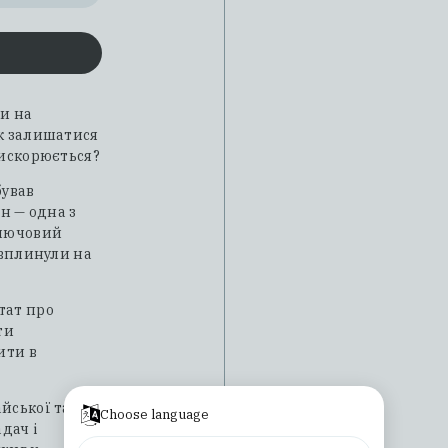
ли на
Як залишатися
рискорюється?
бував
ин — одна з
ключовий
 вплинули на
тат про
ти
ити в
йської та
Choose language
дач і