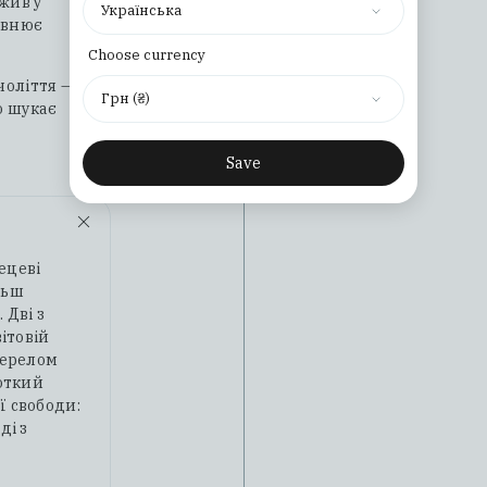
жив у
Українська
овнює
Choose currency
оліття — і
Грн (₴)
о шукає
Save
ецеві
льш
 Дві з
ітовій
жерелом
роткий
ї свободи:
ді з