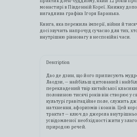
практик дзен-буддизму, який 12 років про
монастирі в Південній Кореї. Книжку доп
вигадлива графіка Ігоря Баранька.
Книга, яка пережила імперії, війни й тисяч
досі звучить напрочуд сучасно для тих, хт
внутрішню рівновагу в неспокійні часи.
Description
Дао де дзин, що його приписують мудр
Лаодзи, — найбільш цитований і найбі
перекладений твір китайської класики.
половиною тисячі років він створює у св
культурі гравітаційне поле, служить д
натхнення, афоризмів і коанів. Цей ко
трактат — ключ до джерела внутрішньо
усвідомленої необхідності жити у злаго
природою речей.