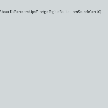
About Us
Partnerships
Foreign Rights
Bookstores
Search
Cart (
0
)