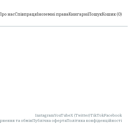
Про нас
Співпраця
Іноземні права
Книгарні
Пошук
Кошик (
0
)
Instagram
YouTube
X (Twitter)
TikTok
Facebook
рнення та обмін
Публічна оферта
Політика конфіденційності