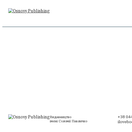
Комплект «Girl, you’ll be a woman soon»
Три літа
Маргарита Ліберакі, Едвард Морґан Форстер
Маргарита Л
1600
1360
730
₴
₴
₴
Додати до кошика
Д
+38 044
Видавництво
імені Соломії Павличко
iloveb