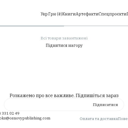
іберакі
Укр
Грн (₴)
Книги
Артефакти
Спецпроєкти
одати до кошика
Всі товари завантажені
Піднятися нагору
Розкажемо про все важливе. Підпишіться зараз
 331 02 49
ooks@osnovypublishing.com
Оплата та доставка
Пове