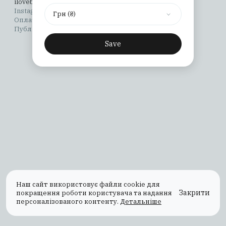
ilovebooks@osnovypublishing.com
Instagram
YouTube
X (Twitter)
TikTok
Facebook
Грн (₴)
Оплата та доставка
Повернення та обмін
Публічна оферта
Політика конфіденційності
Save
Наш сайт використовує файли cookie для
Закрити
покращення роботи користувача та надання
персоналізованого контенту.
Детальніше