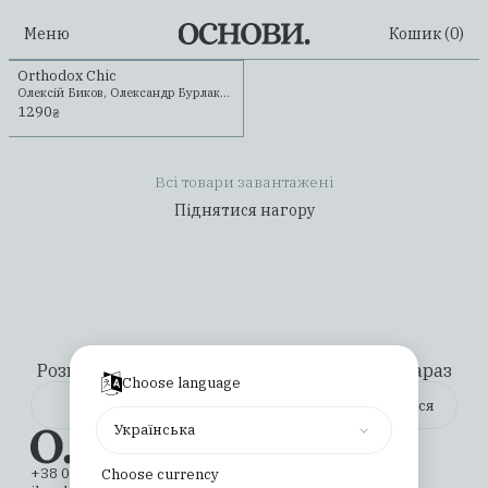
Меню
Кошик (
0
)
Orthodox Chic
Олексій Биков, Олександр Бурлака, Саша Курмаз
1290
₴
Всі товари завантажені
Піднятися нагору
Розкажемо про все важливе. Підпишіться зараз
Choose language
Українська
Видавництво
імені Соломії Павличко
+38 044 331 02 49
Choose currency