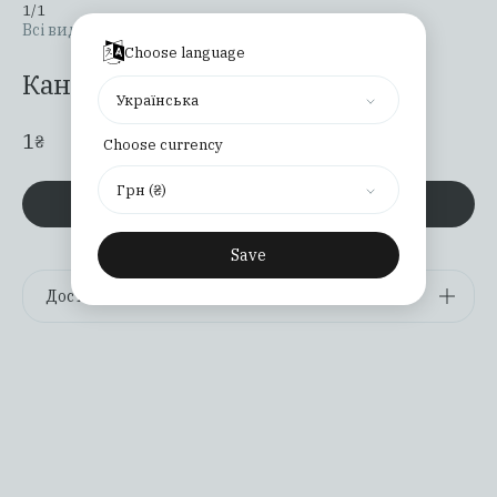
1
/
1
Всі видання
/
Без категорії
Choose language
Канцелярський ніж
Українська
1
₴
Choose currency
Грн (₴)
Замовити
Save
Доставка
Замовлення по Україні відправляються
поштовою службою "Нова Пошта" за тарифами
перевізника. Якщо всі книги в замовленні в
наявності та не перебувають на
передзамовленні, вони будуть відправлені в
день оформлення замовлення.
Для кожного платежу клієнти отримають номер
відстеження свого замовлення за допомогою