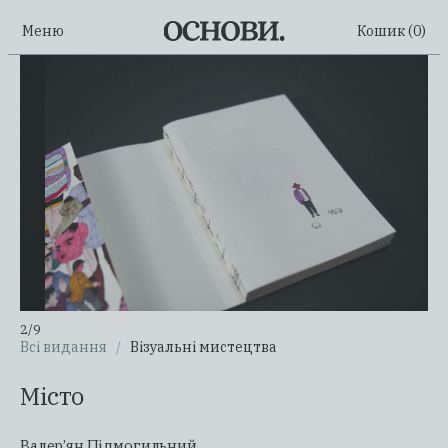
Меню
Кошик (
0
)
2
/
9
Всі видання
/
Візуальні мистецтва
Місто
Валер’ян Підмогильний