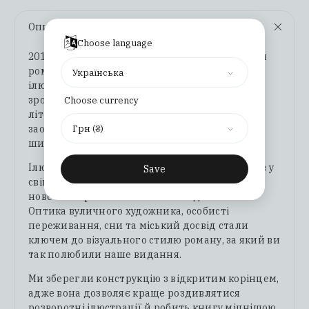
Опис
Choose language
2017 року в «Основах» вийшло перше видання
роману Валер’яна Підмогильного «Місто» з
Українська
ілюстраціями Максима Павлюка. Це видання
зробило свій внесок у те, аби український
Choose currency
літературний модернізм став модним, і
Грн (₴)
заохотило до читання українського роману
широку публіку.
Ілюстрації до роману Максим Павлюк створив у
Save
свій перший рік життя в Києві, проживаючи
нове місто разом зі Степаном Радченком.
Оптика вуличного художника, особисті
переживання, сни та міський досвід стали
ключем до візуального стилю роману, за який ви
так полюбили наше видання.
Ми зберегли конструкцію з відкритим корінцем,
адже вона дозволяє краще роздивлятися
розворотні ілюстрації й робить книгу міцнішою.