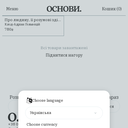
Меню
Кошик (
0
)
Про людину, її розумові здібності та її виховання
Клод-Адріан Гельвецій
780
₴
Всі товари завантажені
Піднятися нагору
Розкажемо про все важливе. Підпишіться зараз
Choose language
Українська
Видавництво
імені Соломії Павличко
+38 044 331 02 49
Choose currency