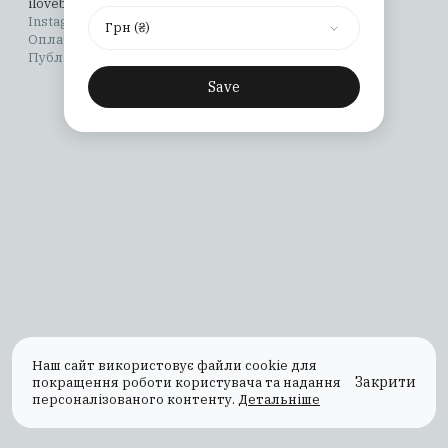
ilovebooks@osnovypublishing.com
Instagram
YouTube
X (Twitter)
TikTok
Facebook
Грн (₴)
Оплата та доставка
Повернення та обмін
Публічна оферта
Політика конфіденційності
Save
Наш сайт використовує файли cookie для
Закрити
покращення роботи користувача та надання
персоналізованого контенту.
Детальніше