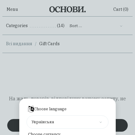
Menu
Cart (
0
)
Categories
(14)
Sort …
.......................................................
Всі видання
/
Gift Cards
На жаль, товарів, відповідних вашому запиту, не
знайдено.
Choose language
Українська
Повернутися на головну
Choose currency