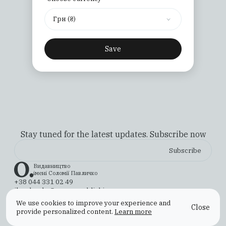
Грн (₴)
Save
Stay tuned for the latest updates. Subscribe now
Видавництво
імені Соломії Павличко
+38 044 331 02 49
ilovebooks@osnovypublishing.com
Instagram
YouTube
X (Twitter)
TikTok
Facebook
We use cookies to improve your experience and
Close
Payment & Shipping
Returns & Exchanges
Offer Agreement
provide personalized content.
Learn more
Privacy Policy