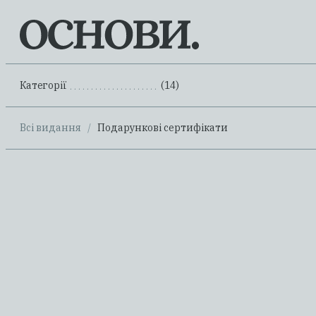
Категорії
(14)
...........................................................
Всі видання
/
Подарункові сертифікати