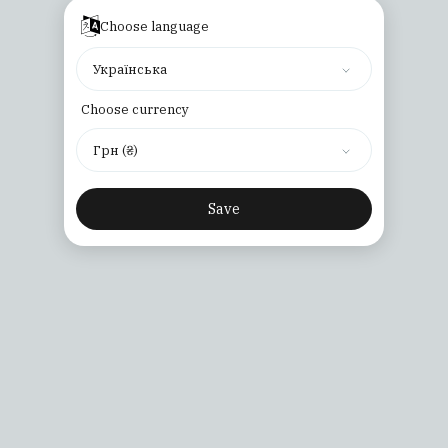
Choose language
Українська
Choose currency
Грн (₴)
Save