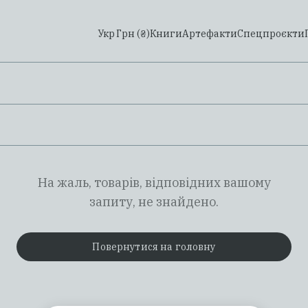
Укр
Грн (₴)
Книги
Артефакти
Спецпроєкти
На жаль, товарів, відповідних вашому
запиту, не знайдено.
Повернутися на головну