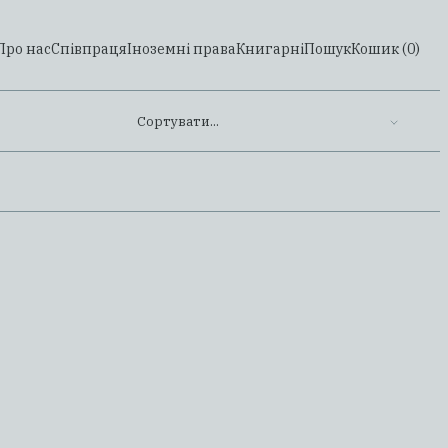
Про нас
Співпраця
Іноземні права
Книгарні
Пошук
Кошик (
0
)
Сортувати...