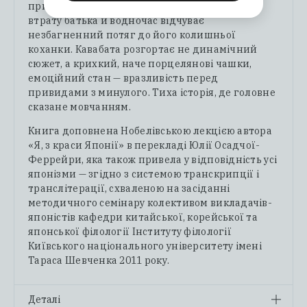
присутніми й оголює біль. Кікуджі проживає
втрату батька й водночас відчуває
незбагненний потяг до його колишньої
коханки. Кавабата розгортає не динамічний
сюжет, а крихкий, наче порцелянові чашки,
емоційний стан — вразливість перед
привидами з минулого. Тиха історія, де головне
сказане мовчанням.
Книга доповнена Нобелівською лекцією автора
«Я, з краси Японії» в перекладі Юлії Осадчої-
Феррейри, яка також привела у відповідність усі
японізми — згідно з системою транскрипції і
транслітерації, схваленою на засіданні
методичного семінару колективом викладачів-
японістів кафедри китайської, корейської та
японської філології Інституту філології
Київського національного університету імені
Тараса Шевченка 2011 року.
Деталі