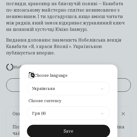
погляди, кракелюр на блискучій поливі — Кавабата
по-японському майстерно сплітає невимовлене з
невимовним. І ти здогадуєшся, якщо вмієш читати
між рядків, який замок відкриває журавлиний ключ
на шовковій хусточці Юкіко Інамурі.
Видання доповнює знаменита Нобелівська лекція
Кавабати «Я, з краси Японії». Українською
публікується вперше.
Нобелівська премія з літератури
Choose language
Переглянути уривок
Українська
Choose currency
Грн (₴)
Опис
Післявоєнна Японія. Напозір легка й гармонійна
Save
чайна церемонія приховує напругу між всіма