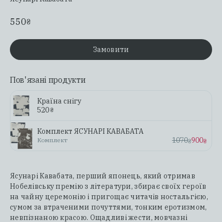
550
₴
Замовити
Пов'язані продукти
Країна снігу
520
₴
Комплект ЯCУНАРІ КАВАБАТА
1070
900
Комплект
₴
₴
Ясунарі Кавабата, перший японець, який отримав
Нобелівську премію з літератури, збирає своїх героїв
на чайну церемонію і пригощає читачів ностальгією,
сумом за втраченими почуттями, тонким еротизмом,
невпізнаною красою. Ощадливі жести, мовчазні