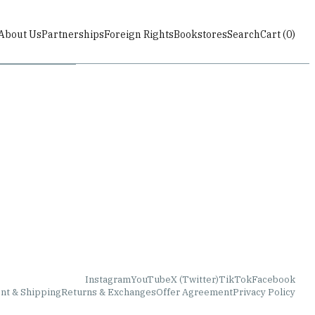
About Us
Partnerships
Foreign Rights
Bookstores
Search
Cart (
0
)
Instagram
YouTube
X (Twitter)
TikTok
Facebook
nt & Shipping
Returns & Exchanges
Offer Agreement
Privacy Policy