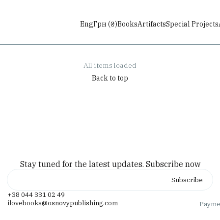
ТЕАТРАЛЬНА СЕРІЯ
Кайдашева сімʼя
Іван Нечуй-Левицький, Михайло Старицький, Микола Куліш, Наталка Ворожбит
Іван Нечуй-Левицький
Eng
Грн (₴)
Books
Artifacts
Special Projects
750
₴
Add to cart
Add to cart
All items loaded
Back to top
Stay tuned for the latest updates. Subscribe now
+38 044 331 02 49
ilovebooks@osnovypublishing.com
Payme