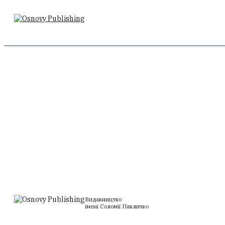
За чотирма зайцями
Комплект 
Іван Нечуй-Левицький, Михайло Старицький
1860
3720
3160
₴
₴
₴
Add to cart
Видавництво
імені Соломії Павличко