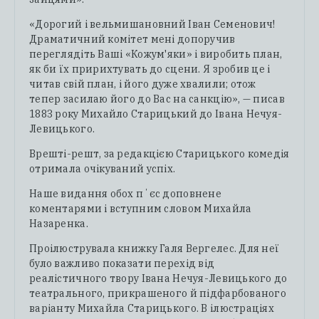
«Дорогий і вельмишановний Іван Семенович!
Драматичний комітет мені допоручив
переглядіть Ваші «Кожум'яки» і виробить план,
як би їх пририхтувать до сцени. Я зробив це і
читав свій план, і його дуже хвалили; отож
тепер засилаю його до Вас на санкцію», — писав
1883 року Михайло Старицький до Івана Нечуя-
Левицького.
Врешті-решт, за редакцією Старицького комедія
отримала очікуваний успіх.
Наше видання обох пʼєс доповнене
коментарями і вступним словом Михайла
Назаренка.
Проілюструвала книжку Галя Вергелес. Для неї
було важливо показати перехід від
реалістичного твору Івана Нечуя-Левицького до
театрального, прикрашеного й підфарбованого
варіанту Михайла Старицького. В ілюстраціях