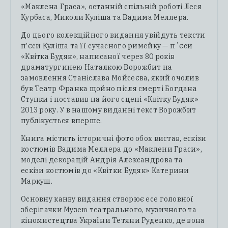
«Маклена Граса», останній спільній роботі Леся
Курбаса, Миколи Куліша та Вадима Меллера.
До цього колекційного видання увійдуть тексти
п’єси Куліша та її сучасного римейку — пʼєси
«Квітка Будяк», написаної через 80 років
драматургинею Наталкою Ворожбит на
замовлення Станіслава Мойсеєва, який очолив
був Театр Франка щойно після смерті Богдана
Ступки і поставив на його сцені «Квітку Будяк»
2013 року. У в нашому виданні текст Ворожбит
публікується вперше.
Книга містить історичні фото обох вистав, ескізи
костюмів Вадима Меллера до «Маклени Граси»,
моделі декорацій Андрія Александрова та
ескізи костюмів до «Квітки Будяк» Катерини
Маркуш.
Основну канву видання створює есе головної
зберігачки Музею театрального, музичного та
кіномистецтва України Тетяни Руденко, де вона