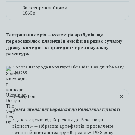
За чотирма зайцями
1860
₴
Театральна серія — колекція артбуків, що
переосмислює класичні п’єси й відкриває сучасну
драму, комедію та трагедію через візуальну
режисуру.
Золота нагорода в конкурсі Ukrainian Design: The Very
Best Of
Description
Довга сцена: від Березоля до Революції гідності
«Довга сцена: від Березоля до Революції
гідності» — зібрання артефактів, присвячене
останній виставі театру «Березіль» 1933 року —