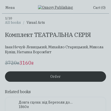
Menu
Cart (
0
)
1
/
10
All books
/
Visual Arts
Комплект ТЕАТРАЛЬНА СЕРІЯ
Іван Нечуй-Левицький
,
Михайло Старицький
,
Микола
Куліш
,
Наталка Ворожбит
3720
3160
₴
₴
Order
Related books
Довга сцена: від Березоля до Революції гідності
1860
₴