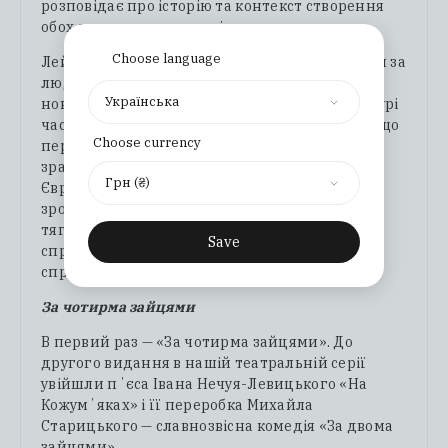
розповідає про історію та контекст створення
обох драматичних творів.
Choose language
Лейтмотив приниження злиднями і боротьби за
людську гідність «Маклени Граси» набуває
Українська
нової сили у «Квітці Будяк», створеній в похмурі
часи президентства Януковича на тлі подій, що
Choose currency
передували Революції Гідності. Фотографії
зразків вернакулярної типографіки періоду
Грн (₴)
Євромайдану у міському середовищі Києва,
зроблені Сашею Биченком, підкреслюють
тяглість української історії та незламність
Save
спротиву диктатурі, зазіханням на правду і
справедливість.
За чотирма зайцями
В первий раз — «За чотирма зайцями». До
другого видання в нашій театральній серії
увійшли пʼєса Івана Нечуя-Левицького «На
Кожумʼяках» і її переробка Михайла
Старицького — славнозвісна комедія «За двома
зайцями».