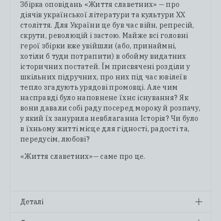
Збірка оповідань «Життя славетних» — про
діячів української літератури та культури ХХ
століття. Для України це був час війн, репресій,
скрути, революцій і застою. Майже всі головні
герої збірки вже увійшли (або, принаймні,
хотіли б туди потрапити) в обойму видатних
історичних постатей. Їм присвячені розділи у
шкільних підручних, про них під час ювілеїв
тепло згадують урядові промовці. Але чим
насправді було наповнене їхнє існування? Як
вони давали собі раду посеред мороку й розпачу,
у який їх занурила невблаганна Історія? Чи було
в їхньому житті місце для гідності, радості та,
передусім, любові?
«Життя славетних»— саме про це.
Деталі
ISBN (Сиґінь Ірвінг)
978-617-8535-74-2