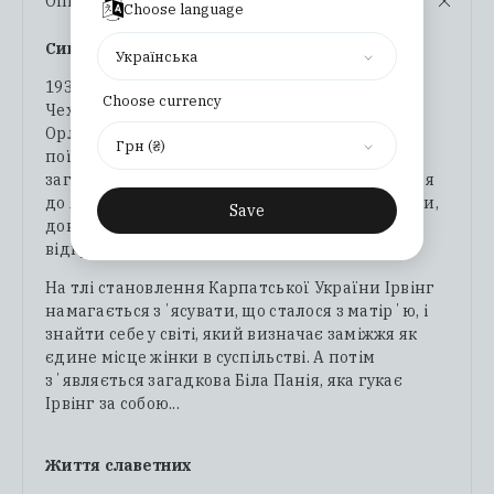
Опис
Choose language
Сиґінь Ірвінг
Українська
1938 рік, Закарпаття під владою
Choose currency
Чехословаччини. Ірвінг народилася в Новому
Орлеані, але її мати, Уля, раптово вирішує
Грн (₴)
поїхати в рідне село до сестри й помирає там
загадковою смертю. Дівчина хоче повернутися
до Америки, але вітчим не відповідає на листи,
Save
документів і грошей немає, а сімʼя тітки її
відкрито недолюблює.
На тлі становлення Карпатської України Ірвінг
намагається зʼясувати, що сталося з матірʼю, і
знайти себе у світі, який визначає заміжжя як
єдине місце жінки в суспільстві. А потім
зʼявляється загадкова Біла Панія, яка гукає
Ірвінг за собою...
Життя славетних