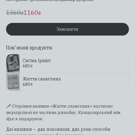
1360
1160
₴
₴
Замовити
Пов'язані продукти
Сиґінь Ірвінг
680
₴
Життя славетних
680
₴
🗡️ Cторінки книжки «Життя славетних» частково
нерозрізані як частина дизайну. Канцелярський ніж
йде в подарунок.
Дві книжки — два покоління, два різні способи