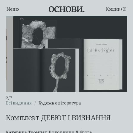
Меню
Кошик (
0
)
2
/
7
Всі видання
/
Художня література
Комплект ДЕБЮТ І ВИЗНАННЯ
Катерина Тромпак
,
Володимир Діброва