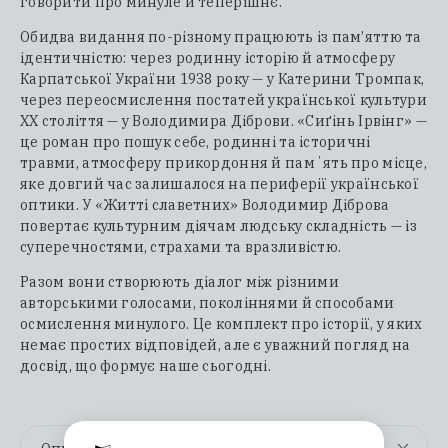
говорити про минуле й теперішнє.
Обидва видання по-різному працюють із пам’яттю та
ідентичністю: через родинну історію й атмосферу
Карпатської України 1938 року — у Катерини Тромпак,
через переосмислення постатей української культури
ХХ століття — у Володимира Діброви. «Сиґінь Ірвінг» —
це роман про пошук себе, родинні та історичні
травми, атмосферу прикордоння й памʼять про місце,
яке довгий час залишалося на периферії української
оптики. У «Житті славетних» Володимир Діброва
повертає культурним діячам людську складність — із
суперечностями, страхами та вразливістю.
Разом вони створюють діалог між різними
авторськими голосами, поколіннями й способами
осмислення минулого. Це комплект про історії, у яких
немає простих відповідей, але є уважний погляд на
досвід, що формує наше сьогодні.