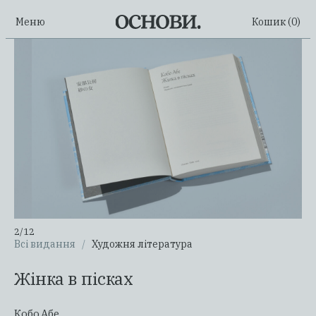
Меню
Кошик (
0
)
2
/
12
Всі видання
/
Художня література
Жінка в пісках
Кобо Абе