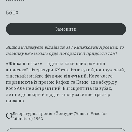
560
₴
Замовити
Якщо ви плануєте відвідати XIV Книжковий Арсенал, то
новинку вже можна буде погортати й придбати там!
«Жінка в пісках» — один із ключових романів
японської літератури ХХ століття: сухий, напружений,
тілесний і майже фізично відчутний. Його часто
порівнюють із прозою Кафки та Камю, але абсурд у
Кобо Абе не абстрактний. Він скрипить на зубах,
липне до шкіри й щодня знову засипає простір
навколо.
Літературна премія «Йоміурі» (Yomiuri Prize for
Literature) 1962