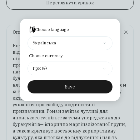
Переглянути уривок
Choose language
Опис
Українська
Ентомолог-аматор Джюмпей вирушає у
відпустку ловити комах та мріє знайти новий,
Choose currency
нікому не відомий вид. У віддаленому
приморському селі він раптово опиняється в
Грн (₴)
пастці: не маючи можливості вибратися з
будинку, зануреного в пісок, він, мов комаха у
власній колекції, залишається ув’язнений разом
Save
із таємничою жінкою. У цьому вже класичному
екзистенційному романі автор підважує
уявлення про свободу людини та її
призначення. Роман зачіпає чутливі для
японського суспільства теми упередження до
буракумінів— історично маргіналізованої групи,
а також критикує поствоєнну корпоративну
культуру, яка штовхає до відчуження і навіть