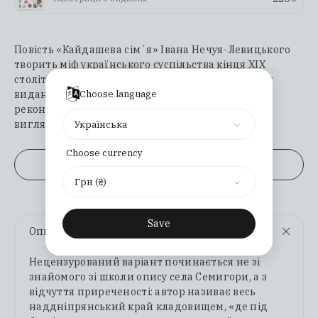
Повість «Кайдашева сімʼя» Івана Нечуя-Левицького
творить міф українського суспільства кінця ХІХ
століття. У цьому доповненому й переробленому
виданні укладач Михайло Назаренко допоміг
Choose language
реконструювати повну версію повісті. У такому
вигляді текст публікується вперше.
Українська
Choose currency
Переглянути уривок
Грн (₴)
Save
Опис
Нецензурований варіант починається не зі
знайомого зі школи опису села Семигори, а з
відчуття приреченості: автор називає весь
наддніпрянський край кладовищем, «де під