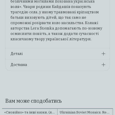
безлічними могилами похована українська
воля». Чвари родини Кайдашів показують
трагедію села, у якому травмовані кріпацтвом
батьки виховують дітей, що так само не
спроможні розірвати коло насильства. Колажі
авторства Lera Sxemka допомагають по-новому
осмислити повість, а також додати сучасності
класичному твору української літератури.
Деталі
ISBN
978-617-8535-07-0
Доставка
Розміри
165х235 мм
Замовлення по Україні відправляються
Тип обкладинки
Мʼяка
поштовою службою "Нова Пошта" за тарифами
Рік видання
2025
перевізника. Якщо всі книги в замовленні в
Кількість сторінок
208
наявності та не перебувають на
Ілюстраторка
Валерія Ляшенко (Lera
передзамовленні, вони будуть відправлені в
Sxemka)
Вам може сподобатись
день оформлення замовлення.
Художнє оформлення
Валерія Ляшенко (Lera
Для кожного платежу клієнти отримають номер
Sxemka)
Післямова
Михайло Назаренко
відстеження свого замовлення за допомогою
«Сновійко» та інші казки, (лазурова оправа)
Ukrainian Soviet Mosaics. Revisited
Передзамовлення