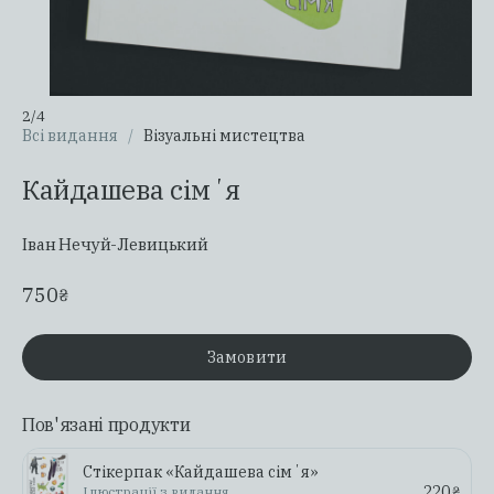
2
/
4
Всі видання
/
Візуальні мистецтва
Кайдашева сімʼя
Іван Нечуй-Левицький
750
₴
Замовити
Пов'язані продукти
Стікерпак «Кайдашева сімʼя»
220
Ілюстрації з видання
₴