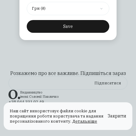
Грн (₴)
Save
Розкажемо про все важливе. Підпишіться зараз
Видавництво
імені Соломії Павличко
+38 044 331 02 49
ilovebooks@osnovypublishing.com
Наш сайт використовує файли cookie для
Instagram
YouTube
X (Twitter)
TikTok
Facebook
Закрити
покращення роботи користувача та надання
Оплата та доставка
Повернення та обмін
персоналізованого контенту.
Детальніше
Публічна оферта
Політика конфіденційності