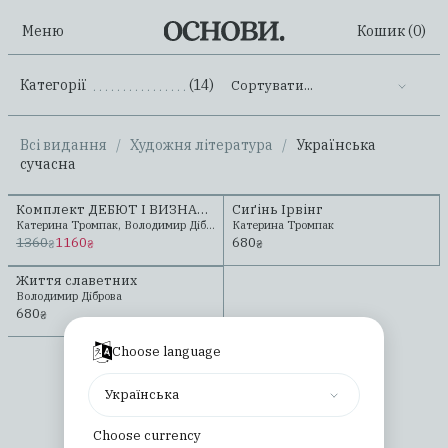
Меню
Кошик (
0
)
Категорії
(14)
Сортувати...
.......................................................
Всі видання
/
Художня література
/
Українська
сучасна
Комплект ДЕБЮТ І ВИЗНАННЯ
Сиґінь Ірвінг
Катерина Тромпак, Володимир Діброва
Катерина Тромпак
1360
1160
680
₴
₴
₴
Життя славетних
Володимир Діброва
680
₴
Choose language
Всі товари завантажені
Українська
Піднятися нагору
Choose currency