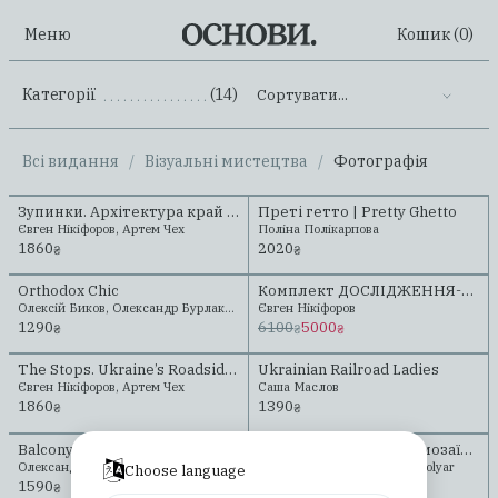
Меню
Кошик (
0
)
Категорії
(14)
Сортувати...
.......................................................
Всі видання
/
Візуальні мистецтва
/
Фотографія
Зупинки. Архітектура край дороги
Преті гетто | Pretty Ghetto
Новинка
Євген Нікіфоров, Артем Чех
Поліна Полікарпова
1860
2020
₴
₴
Orthodox Chic
Комплект ДОСЛІДЖЕННЯ-МАНДРИ
Передзамовлення
Олексій Биков, Олександр Бурлака, Саша Курмаз
Євген Нікіфоров
1290
6100
5000
₴
₴
₴
The Stops. Ukraine’s Roadside Architecture
Ukrainian Railroad Ladies
Новинка
Євген Нікіфоров, Артем Чех
Саша Маслов
1860
1390
₴
₴
Balcony Chic
Українські радянські мозаїки. Переосмислене
Передзамовлення
Олександр Бурлака
Yevgen Nikiforov, Yevgenia Molyar
Choose language
1590
4240
3600
₴
₴
₴