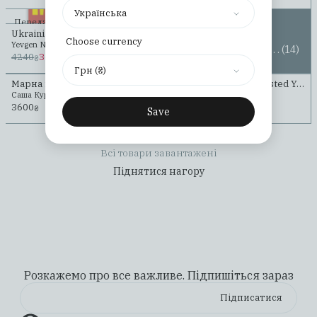
Українська
Передзамовлення
Нонфікшн
Ukrainian Soviet Mosaics. Revisited
Choose currency
Yevgen Nikiforov, Yevgenia Molyar
......................................................
Переглянути всі
(14)
4240
3600
₴
₴
Грн (₴)
Марна молодість | Wasted Youth (v.2)
Марна молодість | Wasted Youth (v.1)
Саша Курмаз
Саша Курмаз
3600
3600
₴
₴
Save
Всі товари завантажені
Піднятися нагору
Розкажемо про все важливе. Підпишіться зараз