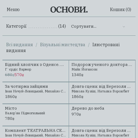
Меню
Кошик (
0
)
Категорії
(14)
Сортувати...
.......................................................
Всі видання
/
Візуальні мистецтва
/
Ілюстровані
видання
Бідний хлопчик з Оденсе. Андерсен. Казка його життя
Подорож ученого доктора Леонардо і його майбутньої коханки прекрасної Альчести у Слобожанську Швейцарію
Передзамовлення
Новинка
Гʼєрдіс Вармер
Майк Йогансен
680
570
1340
₴
₴
₴
За чотирма зайцями
Довга сцена: від Березоля до Революції гідності
Іван Нечуй-Левицький, Михайло Старицький
Микола Куліш, Наталка Ворожбит
1860
1860
₴
₴
Місто
Дерево до неба
Валер’ян Підмогильний
970
₴
780
₴
Комплект ТЕАТРАЛЬНА СЕРІЯ
Довга сцена: від Березоля до Революції гідності (з автографом)
Новинка
Іван Нечуй-Левицький, Михайло Старицький, Микола Куліш, Наталка Ворожбит
Микола Куліш, Наталка Ворожбит