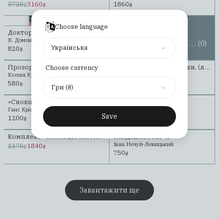
3720
3160
1860
₴
₴
₴
Choose language
Артефакти
Доктор Серафікус
В. Домонтович
......................................................
Переглянути всі
(0)
Українська
820
₴
Прозора Лілі
«Сновійко» та інші казки, (лазурова оправа)
Choose currency
Ксенія Кушец
Ганс Крістіан Андерсен
580
1200
₴
₴
Грн (₴)
«Сновійко» та інші казки, (охрова оправа)
Тигролови
Ганс Крістіан Андерсен
Іван Багряний
Save
1200
750
₴
₴
Комплект «Колекція казок», (охрова оправа)
Кайдашева сімʼя
Іван Нечуй-Левицький
2170
1840
₴
₴
750
₴
Завантажити ще