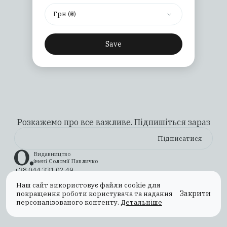
Піднятися нагору
Грн (₴)
Save
Розкажемо про все важливе. Підпишіться зараз
Видавництво
імені Соломії Павличко
+38 044 331 02 49
ilovebooks@osnovypublishing.com
Наш сайт використовує файли cookie для
Instagram
YouTube
X (Twitter)
TikTok
Facebook
Закрити
покращення роботи користувача та надання
Оплата та доставка
Повернення та обмін
персоналізованого контенту.
Детальніше
Публічна оферта
Політика конфіденційності