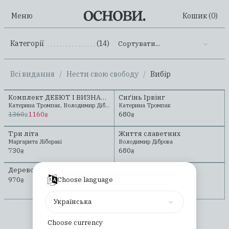
Меню
Кошик (
0
)
Категорії
(14)
Сортувати...
.......................................................
Всі видання
/
Нести свою свободу
/
Вибір
Комплект ДЕБЮТ І ВИЗНАННЯ
Сиґінь Ірвінг
Катерина Тромпак, Володимир Діброва
Катерина Тромпак
1360
1160
680
₴
₴
₴
Три літа
Життя славетних
Маргарита Ліберакі
Володимир Діброва
730
680
₴
₴
Дерево до неба
Ситуація розуму
Анатолій Лой
Choose language
970
₴
1180
₴
Українська
Всі товари завантажені
Choose currency